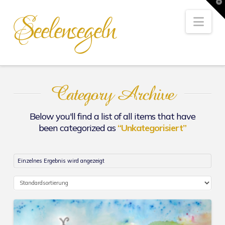
T
t
Seelensegeln
W
Nav
Category Archive
Below you'll find a list of all items that have
been categorized as
“Unkategorisiert”
Einzelnes Ergebnis wird angezeigt