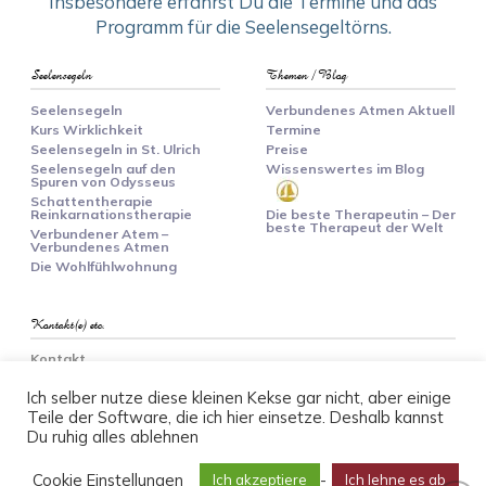
Insbesondere erfährst Du die Termine und das
Programm für die Seelensegeltörns.
Seelensegeln
Themen / Blog
Seelensegeln
Verbundenes Atmen Aktuell
Kurs Wirklichkeit
Termine
Seelensegeln in St. Ulrich
Preise
Seelensegeln auf den
Wissenswertes im Blog
Spuren von Odysseus
Schattentherapie
Reinkarnationstherapie
Die beste Therapeutin – Der
beste Therapeut der Welt
Verbundener Atem –
Verbundenes Atmen
Die Wohlfühlwohnung
Kontakt(e) etc.
Kontakt
Kurs Wirklichkeit Anmeldung
Ich selber nutze diese kleinen Kekse gar nicht, aber einige
Newsletter anmelden
Teile der Software, die ich hier einsetze. Deshalb kannst
Datenschutzerklärung
Du ruhig alles ablehnen
Quellen
AGB
Impressum
Cookie Einstellungen
-
Ich akzeptiere
Ich lehne es ab