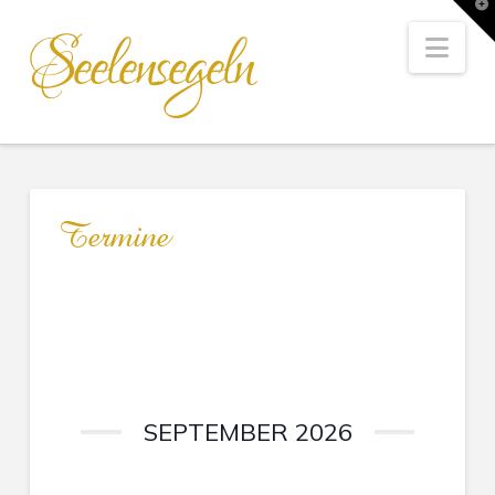
T
t
Seelensegeln
W
Nav
Termine
SEPTEMBER 2026